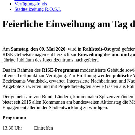
Verfügungsfonds
Stadtteilzeitung R.O.S.I.
Feierliche Einweihung am Tag 
Am
Samstag, den 09. Mai 2026
, wird in
Rahlstedt-Ost
groß gefeie
RISE-Gebietsmanagement herzlich zur
Einweihung des um- und au
jährige Jubiläum des Jugendzentrums nachgefeiert.
Das im Rahmen des
RISE-Programms
modernisierte Gebäude sowie
offener Treffpunkt zur Verfügung. Zur Eröffnung werden
politische
Bezirksamts Wandsbek, erwartet. Interessierte Nachbarinnen und Nach
Angebote zu werfen und mit Projektbeteiligten sowie Gästen aus Po
Der gemeinsam von Bund, Ländern, kommunalen Spitzenverbänden un
bietet seit 2015 allen Kommunen am bundesweiten Aktionstag die Mö
Engagement aller in der Stadtentwicklung zu würdigen.
Programm:
13.30 Uhr Eintreffen